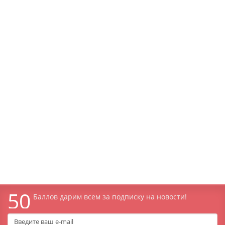
999 руб.
Уведомить о наличии
В подарок: 10 баллов
Трусики OMUTSU размер M 6-10 кг, 58 шт
Наличие:
999 руб.
Уведомить о наличии
50
Баллов дарим всем за подписку на новости!