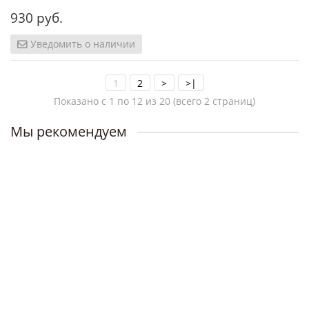
930 руб.
Уведомить о наличии
1
2
>
>|
Показано с 1 по 12 из 20 (всего 2 страниц)
Мы рекомендуем
В подарок: 10 баллов
Подгузники Merries NB 0-5кг - 90 шт
Наличие:
1350 руб.
Уведомить о наличии
В подарок: 10 баллов