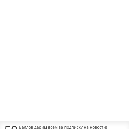
Подгузники Moony M 6-11кг, 64шт/уп (JAPAN)
Наличие:
1299 руб.
Уведомить о наличии
Подгузники Moony L 9–14кг 54шт/уп (JAPAN)
Наличие:
1299 руб.
Уведомить о наличии
Баллов дарим всем за подписку на новости!