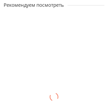
Рекомендуем посмотреть
Подгузники Moony M 6-11 кг, 62шт/уп
Наличие:
1199 руб.
Уведомить о наличии
Подгузники Moony M 6-11кг, 64шт/уп (JAPAN)
Наличие:
1299 руб.
Уведомить о наличии