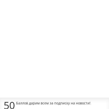
Подгузники Moony L 9–14кг 54шт/уп (JAPAN)
Наличие:
1299 руб.
Уведомить о наличии
50
Баллов дарим всем за подписку на новости!